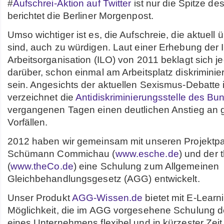
#
Aufschrei-Aktion auf Twitter
ist nur die Spitze de
berichtet die Berliner Morgenpost.
Umso wichtiger ist es, die Aufschreie, die aktuell 
sind, auch zu würdigen. Laut einer Erhebung der I
Arbeitsorganisation (ILO) von 2011 beklagt sich j
darüber, schon einmal am Arbeitsplatz diskriminie
sein. Angesichts der aktuellen Sexismus-Debatte
verzeichnet die
Antidiskriminierungsstelle des Bu
vergangenen Tagen einen deutlichen Anstieg an
Vorfällen.
2012 haben wir gemeinsam mit unseren Projektp
Schümann Commichau (
www.esche.de
) und der
(
www.theCo.de
) eine Schulung zum Allgemeinen
Gleichbehandlungsgesetz (AGG) entwickelt.
Unser Produkt
AGG-Wissen.de
bietet mit E-Learn
Möglichkeit, die im AGG vorgesehene Schulung d
eines Unternehmens flexibel und in kürzester Zeit,