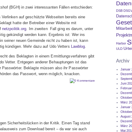
Datens
tshof (BGH) in zwei interessanten Fällen entschieden:
DSB
DSG
Datensc
 Verlinken auf geschützte Webseiten bereits eine
Geset
eklagt hatte der Betreiber einer Website mit
Mitarbei
uf
netzpolitik.org
. Im zweiten Fall ging es darum, unter
tig gekündigt werden kann. Ergebnis ist: Wer ins
Projekt
 in seiner neuen Gemeinde nicht zu haben ist, kann
S
Harbor
itig kündigen. Mehr dazu auf Udo Vetters
Lawblog
.
Urtei
ULD
echt des Beklagten in einem Ermittlungsverfahren gibt
Archiv
do Vetter. Entgegen anderer Behauptungen ist das
r Passwörter. Beklagte müssen also ihr Passwörter
Januar 
Behörden das Passwort, wenn möglich, knacken.
Dezemb
Septem
0 Kommentare
Juni 20
Februar
Dezemb
Oktober
März 2
Januar 
Oktober
August 
Dezemb
en Sicherheitslücken in der Kritik. Einen Tag stand
März 2
nalausweis zum Download bereit – da war sie auch
Mai 201