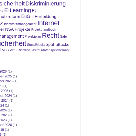
icherheit
Diskriminierung
E-Learning
EU-
VO
EuGH
hutzreform
Fortbildung
Internet
z
Identitätsmanagement
ter
NSA
Projekte
Projekthandbuch
Recht
management
Projektplan
Safe
icherheit
Spähattacke
SocialMedia
l
VDS
VDS-Richtlinie
Vorratsdatenspeicherung
2026
(1)
er 2025
(1)
ber 2025
(1)
25
(1)
 2025
(1)
er 2024
(1)
 2024
(1)
024
(1)
2024
(1)
 2023
(1)
2023
(1)
er 2020
(1)
019
(1)
8
(1)