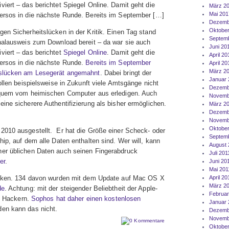
iert – das berichtet Spiegel Online. Damit geht die
März 2
Mai 201
ersos in die nächste Runde. Bereits im September […]
Dezemb
Oktober
en Sicherheitslücken in der Kritik. Einen Tag stand
Septem
nalausweis zum Download bereit – da war sie auch
Juni 20
viert – das berichtet
Spiegel Online
. Damit geht die
April 20
ersos in die nächste Runde.
Bereits im September
April 20
März 2
tslücken am Lesegerät angemahnt
. Dabei bringt der
Januar 
ollen beispielsweise in Zukunft viele Amtsgänge nicht
Dezemb
equem vom heimischen Computer aus erledigen. Auch
Novemb
ine sicherere Authentifizierung als bisher ermöglichen.
März 2
Dezemb
Novemb
Oktober
2010 ausgestellt. Er hat die Größe einer Scheck- oder
Septemb
ip, auf dem alle Daten enthalten sind. Wer will, kann
August 
er üblichen Daten auch seinen Fingerabdruck
Juli 201
er
.
Juni 20
Mai 201
lücken. 134 davon wurden mit dem Update auf Mac OS X
April 20
März 2
de
. Achtung: mit der steigender Beliebtheit der Apple-
Februar
ei Hackern.
Sophos hat daher einen kostenlosen
Januar 
den kann das nicht.
Dezemb
Novemb
0 Kommentare
Oktober