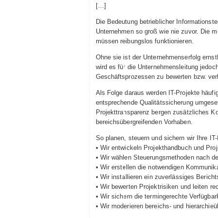
[…]
Die Bedeutung betrieblicher Informationstec
Unternehmen so groß wie nie zuvor. Die m
müssen reibungslos funktionieren.
Ohne sie ist der Unternehmenserfolg ernst
wird es für die Unternehmensleitung jedoch
Geschäftsprozessen zu bewerten bzw. verl
Als Folge daraus werden IT-Projekte häuf
entsprechende Qualitätssicherung umgese
Projekttransparenz bergen zusätzliches Kon
bereichsübergreifenden Vorhaben.
So planen, steuern und sichern wir Ihre IT-
• Wir entwickeln Projekthandbuch und Proj
• Wir wählen Steuerungsmethoden nach de
• Wir erstellen die notwendigen Kommunika
• Wir installieren ein zuverlässiges Beric
• Wir bewerten Projektrisiken und leiten r
• Wir sichern die termingerechte Verfügba
• Wir moderieren bereichs- und hierarchieü