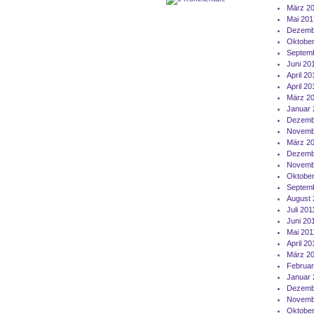
März 2
Mai 201
Dezemb
Oktober
Septem
Juni 20
April 20
April 20
März 2
Januar 
Dezemb
Novemb
März 2
Dezemb
Novemb
Oktober
Septemb
August 
Juli 201
Juni 20
Mai 201
April 20
März 2
Februar
Januar 
Dezemb
Novemb
Oktober