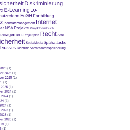
icherheit
Diskriminierung
E-Learning
EU-
VO
EuGH
hutzreform
Fortbildung
Internet
z
Identitätsmanagement
ter
NSA
Projekte
Projekthandbuch
Recht
management
Projektplan
Safe
icherheit
Spähattacke
SocialMedia
l
VDS
VDS-Richtlinie
Vorratsdatenspeicherung
2026
(1)
er 2025
(1)
ber 2025
(1)
25
(1)
 2025
(1)
er 2024
(1)
 2024
(1)
024
(1)
2024
(1)
 2023
(1)
2023
(1)
er 2020
(1)
019
(1)
8
(1)