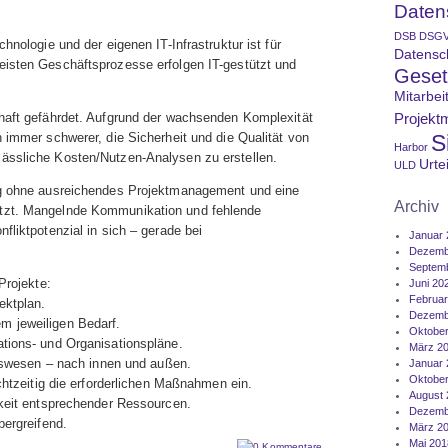
Datens
DSB
DSG
hnologie und der eigenen IT-Infrastruktur ist für
Datensc
eisten Geschäftsprozesse erfolgen IT-gestützt und
Geset
Mitarbei
haft gefährdet. Aufgrund der wachsenden Komplexität
Projekt
 immer schwerer, die Sicherheit und die Qualität von
S
Harbor
ässliche Kosten/Nutzen-Analysen zu erstellen.
Urtei
ULD
ig ohne ausreichendes Projektmanagement und eine
Archiv
tzt. Mangelnde Kommunikation und fehlende
fliktpotenzial in sich – gerade bei
Januar 
Dezemb
Septem
Projekte:
Juni 20
Februar
ektplan.
Dezemb
m jeweiligen Bedarf.
Oktober
tions- und Organisationspläne.
März 2
htswesen – nach innen und außen.
Januar 
Oktober
echtzeitig die erforderlichen Maßnahmen ein.
August 
rkeit entsprechender Ressourcen.
Dezemb
bergreifend.
März 2
Mai 201
0 Kommentare