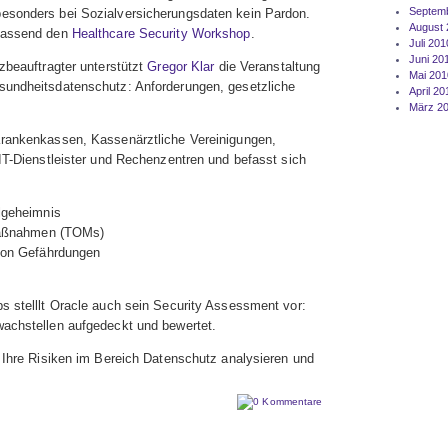
Septem
esonders bei Sozialversicherungsdaten kein Pardon.
August 
 passend den
Healthcare Security Workshop
.
Juli 201
Juni 20
zbeauftragter unterstützt
Gregor Klar
die Veranstaltung
Mai 201
sundheitsdatenschutz: Anforderungen, gesetzliche
April 20
März 2
Krankenkassen, Kassenärztliche Vereinigungen,
 IT-Dienstleister und Rechenzentren und befasst sich
lgeheimnis
Maßnahmen (TOMs)
von Gefährdungen
s stelllt Oracle auch sein Security Assessment vor:
wachstellen aufgedeckt und bewertet.
Ihre Risiken im Bereich Datenschutz analysieren und
0 Kommentare