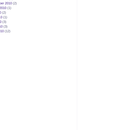
ber 2010
(2)
2010
(1)
0
(2)
10
(1)
0
(3)
10
(3)
010
(12)