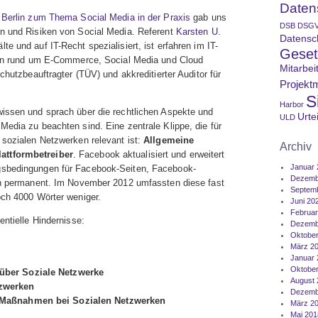
Datens
 Berlin zum Thema Social Media in der Praxis
gab uns
DSB
DSG
en und Risiken von Social Media. Referent
Karsten U.
Datensc
e und auf IT-Recht spezialisiert, ist erfahren im IT-
Geset
agen rund um E-Commerce, Social Media und Cloud
Mitarbei
chutzbeauftragter (TÜV) und akkreditierter Auditor für
Projekt
S
Harbor
issen und sprach über die rechtlichen Aspekte und
Urtei
ULD
Media zu beachten sind. Eine zentrale Klippe, die für
 sozialen Netzwerken relevant ist:
Allgemeine
Archiv
attformbetreiber
. Facebook aktualisiert und erweitert
Januar 
sbedingungen für Facebook-Seiten, Facebook-
Dezemb
ien permanent. Im November 2012 umfassten diese fast
Septem
och 4000 Wörter weniger.
Juni 20
Februar
entielle Hindernisse:
Dezemb
Oktober
März 2
Januar 
Oktober
 über Soziale Netzwerke
August 
tzwerken
Dezemb
he Maßnahmen bei Sozialen Netzwerken
März 2
Mai 201