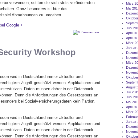
erbe verwenden, sollten die sich stets verändernden
März 2
ehalten. Ganz besonders ist hier das
Mai 201
Dezemb
eispiel Abmahnungen zu umgehen.
Oktober
Septem
 bei Google +
Juni 20
0 Kommentare
April 20
April 20
März 2
Januar 
 Security Workshop
Dezemb
Novemb
März 2
Dezemb
Novemb
en wird in Deutschland immer aktueller und
Oktober
rechtigtem Zugriff geschützt werden. Applikationen und
Septemb
August 
unterstützen. Daten müssen daher in der Datenbank
Juli 201
 können. Denn die Anforderungen des Gesetzgebers an
Juni 20
esonders bei Sozialversicherungsdaten kein Pardon.
Mai 201
April 20
März 2
Februar
en wird in Deutschland immer aktueller und
Januar 
rechtigtem Zugriff geschützt werden. Applikationen und
Dezemb
unterstützen. Daten müssen daher in der Datenbank
Novemb
 können. Denn die Anforderungen des Gesetzgebers an
Oktober