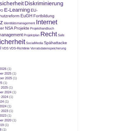
icherheit
Diskriminierung
E-Learning
EU-
VO
EuGH
hutzreform
Fortbildung
Internet
z
Identitätsmanagement
ter
NSA
Projekte
Projekthandbuch
Recht
management
Projektplan
Safe
icherheit
Spähattacke
SocialMedia
l
VDS
VDS-Richtlinie
Vorratsdatenspeicherung
2026
(1)
er 2025
(1)
ber 2025
(1)
25
(1)
 2025
(1)
er 2024
(1)
 2024
(1)
024
(1)
2024
(1)
 2023
(1)
2023
(1)
er 2020
(1)
019
(1)
8
(1)