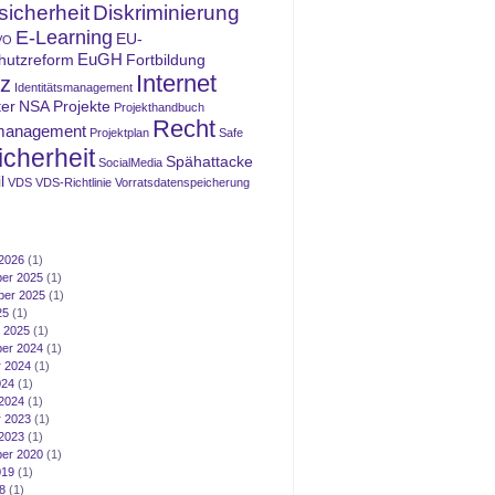
icherheit
Diskriminierung
E-Learning
EU-
VO
EuGH
hutzreform
Fortbildung
Internet
z
Identitätsmanagement
ter
NSA
Projekte
Projekthandbuch
Recht
management
Projektplan
Safe
icherheit
Spähattacke
SocialMedia
l
VDS
VDS-Richtlinie
Vorratsdatenspeicherung
2026
(1)
er 2025
(1)
ber 2025
(1)
25
(1)
 2025
(1)
er 2024
(1)
 2024
(1)
024
(1)
2024
(1)
 2023
(1)
2023
(1)
er 2020
(1)
019
(1)
8
(1)