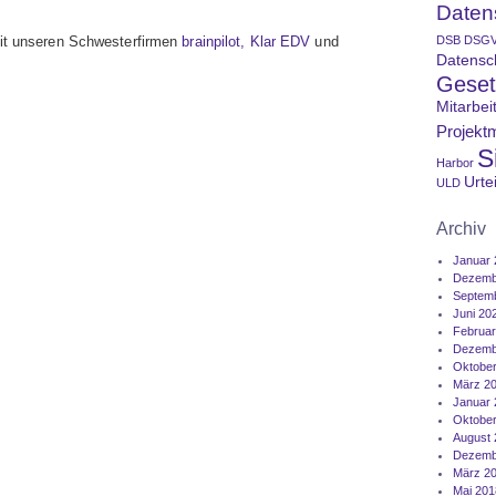
Datens
mit unseren Schwesterfirmen
brainpilot,
Klar EDV
und
DSB
DSG
Datensc
Geset
Mitarbei
Projekt
S
Harbor
Urtei
ULD
Archiv
Januar 
Dezemb
Septem
Juni 20
Februar
Dezemb
Oktober
März 2
Januar 
Oktober
August 
Dezemb
März 2
Mai 201