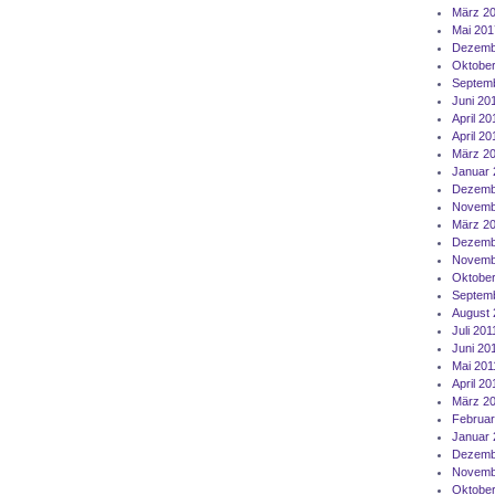
März 2
Mai 201
Dezemb
Oktober
Septem
Juni 20
April 20
April 20
März 2
Januar 
Dezemb
Novemb
März 2
Dezemb
Novemb
Oktober
Septemb
August 
Juli 201
Juni 20
Mai 201
April 20
März 2
Februar
Januar 
Dezemb
Novemb
Oktober