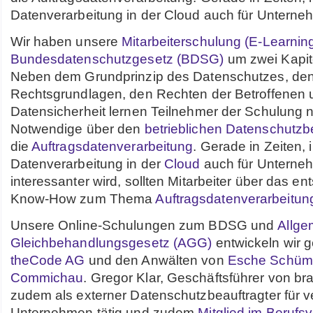
Datenverarbeitung in der Cloud auch für Untern
Wir haben unsere
Mitarbeiterschulung (E-Learnin
Bundesdatenschutzgesetz (BDSG)
um zwei Kapite
Neben dem Grundprinzip des Datenschutzes, de
Rechtsgrundlagen, den Rechten der Betroffene
Datensicherheit lernen Teilnehmer der Schulung 
Notwendige über den
betrieblichen Datenschutzb
die
Auftragsdatenverarbeitung
. Gerade in Zeiten, 
Datenverarbeitung in der
Cloud
auch für Unterne
interessanter wird, sollten Mitarbeiter über das e
Know-How zum Thema
Auftragsdatenverarbeitun
Unsere Online-Schulungen zum BDSG und
Allge
Gleichbehandlungsgesetz (AGG)
entwickeln wir 
theCode AG
und den Anwälten von
Esche Schüm
Commichau
. Gregor Klar, Geschäftsführer von bra
zudem als externer Datenschutzbeauftragter für 
Unternehmen tätig und zudem
Mitglied im Berufs