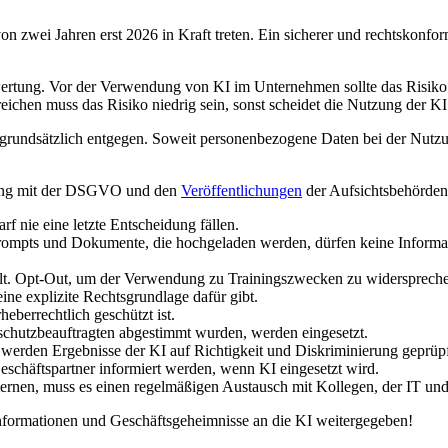
n zwei Jahren erst 2026 in Kraft treten. Ein sicherer und rechtskonf
ertung. Vor der Verwendung von KI im Unternehmen sollte das Risiko 
eichen muss das Risiko niedrig sein, sonst scheidet die Nutzung der KI
rundsätzlich entgegen. Soweit personenbezogene Daten bei der Nutzung
ndung mit der DSGVO und den
Veröffentlichungen
der Aufsichtsbehörden
rf nie eine letzte Entscheidung fällen.
rompts und Dokumente, die hochgeladen werden, dürfen keine Informati
lt. Opt-Out, um der Verwendung zu Trainingszwecken zu widersprech
ine explizite Rechtsgrundlage dafür gibt.
heberrechtlich geschützt ist.
schutzbeauftragten abgestimmt wurden, werden eingesetzt.
), werden Ergebnisse der KI auf Richtigkeit und Diskriminierung geprüpf
chäftspartner informiert werden, wenn KI eingesetzt wird.
ulernen, muss es einen regelmäßigen Austausch mit Kollegen, der IT u
Informationen und Geschäftsgeheimnisse an die KI weitergegeben!