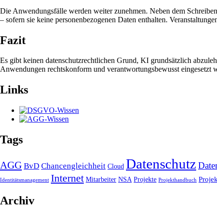
Die Anwendungsfälle werden weiter zunehmen. Neben dem Schreiben ko
– sofern sie keine personenbezogenen Daten enthalten. Veranstaltun
Fazit
Es gibt keinen datenschutzrechtlichen Grund, KI grundsätzlich abzule
Anwendungen rechtskonform und verantwortungsbewusst eingesetzt 
Links
Tags
Datenschutz
AGG
Date
BvD
Chancengleichheit
Cloud
Internet
Proje
Mitarbeiter
NSA
Projekte
Identitätsmanagement
Projekthandbuch
Archiv