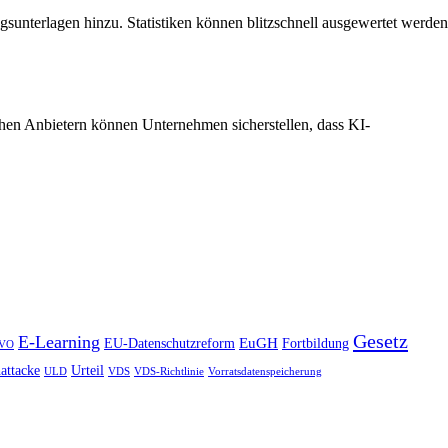
nterlagen hinzu. Statistiken können blitzschnell ausgewertet werden
chen Anbietern können Unternehmen sicherstellen, dass KI-
Gesetz
E-Learning
EuGH
EU-Datenschutzreform
Fortbildung
VO
attacke
Urteil
ULD
VDS
VDS-Richtlinie
Vorratsdatenspeicherung