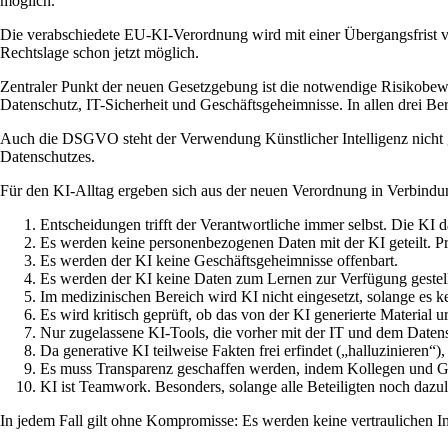
möglich.
Die verabschiedete EU-KI-Verordnung wird mit einer Übergangsfrist vo
Rechtslage schon jetzt möglich.
Zentraler Punkt der neuen Gesetzgebung ist die notwendige Risikobew
Datenschutz, IT-Sicherheit und Geschäftsgeheimnisse. In allen drei Ber
Auch die DSGVO steht der Verwendung Künstlicher Intelligenz nicht g
Datenschutzes.
Für den KI-Alltag ergeben sich aus der neuen Verordnung in Verbi
Entscheidungen trifft der Verantwortliche immer selbst. Die KI da
Es werden keine personenbezogenen Daten mit der KI geteilt. P
Es werden der KI keine Geschäftsgeheimnisse offenbart.
Es werden der KI keine Daten zum Lernen zur Verfügung gestel
Im medizinischen Bereich wird KI nicht eingesetzt, solange es ke
Es wird kritisch geprüft, ob das von der KI generierte Material ur
Nur zugelassene KI-Tools, die vorher mit der IT und dem Daten
Da generative KI teilweise Fakten frei erfindet („halluzinieren“
Es muss Transparenz geschaffen werden, indem Kollegen und Ges
KI ist Teamwork. Besonders, solange alle Beteiligten noch daz
In jedem Fall gilt ohne Kompromisse: Es werden keine vertraulichen 