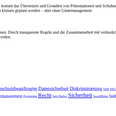
mmt das Übersetzen und Gestalten von Präsentationen und Schulungsu
gen können geplant werden – aber ohne Gästemanagement.
hnen. Durch transparente Regeln und die Zusammenarbeit mit verlässli
werden.
nschutzbeauftragter
Datensicherheit
Diskriminierung
DSB
DSG
Recht
Sicherheit
ktmanagement
Späh
Projektplan
Safe Harbor
SocialMedia